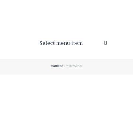
Select menu item
Startseite
Wissenwertes
Vorsicht Ahorn
September 13, 2016
0
Die Atypische Weidemyopathie ist eine
erworbene, höchstwahrscheinlich toxisch bedingte
Störung des...
Weiterlesen